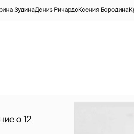
рина Зудина
Дениз Ричардс
Ксения Бородина
К
ние о 12