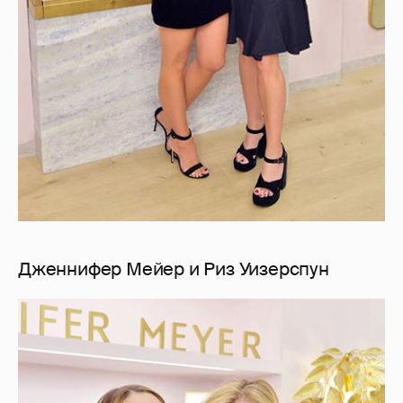
Дженнифер Мейер и Риз Уизерспун