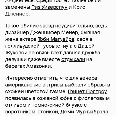
Анджелесе. Среди гостей также были
замечены
Риз Уизерспун
и Крис
Дженнер.
Такое обилие звезд неудивительно, ведь
дизайнер Дженнифер Мейер, бывшая
жена актера
Тоби Магуайра
, своя в
голливудской тусовке, ну а с Дашей
Жуковой ее связывает давняя дружба —
девушки даже вместе
отдыхали
на
берегах Амазонки.
Интересно отметить, что для вечера
американские актрисы выбрали образы в
схожей цветовой гамме:
Гвинет Пэлтроу
появилась в кожаной юбке с фиолетовым
отливом и темно-синей блузке с
воротником-стойкой,
Деми Мур
выбрала