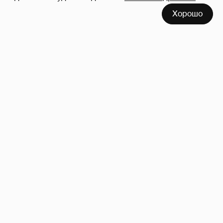
Хорошо
Сколько Собчак заплатит за архив своей
перeписки в Telegram?
3