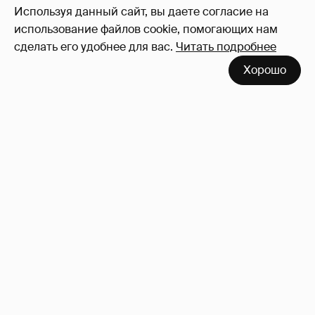
Используя данный сайт, вы даете согласие на
использование файлов cookie, помогающих нам
сделать его удобнее для вас.
Читать подробнее
Хорошо
"Не просто слухи". Инсайдер подтвердил
роман Фёдора Бондарчука и Виктории
Исаковой
163