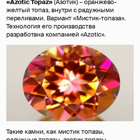
«Azotic Topaz»
(Азотик) – оранжево-
желтый топаз, внутри с радужными
переливами. Вариант «Мистик-топаза».
Технология его производства
разработана компанией «Azotic».
Такие камни, как мистик топазы,
радужные топазы, азотик топазы