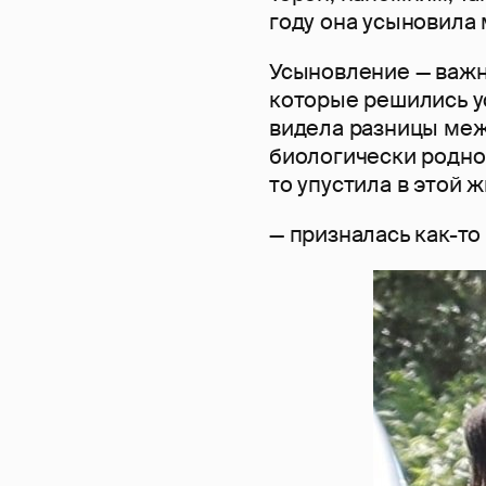
году она усыновила
Усыновление — важн
которые решились у
видела разницы меж
биологически родного
то упустила в этой ж
— призналась как-то