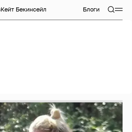
в
Кейт Бекинсейл
Блоги