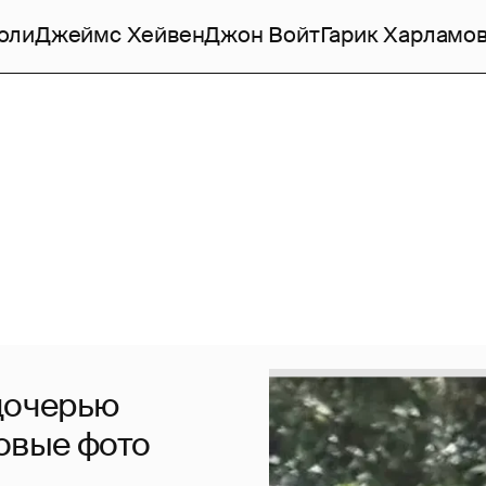
оли
Джеймс Хейвен
Джон Войт
Гарик Харламо
 дочерью
овые фото