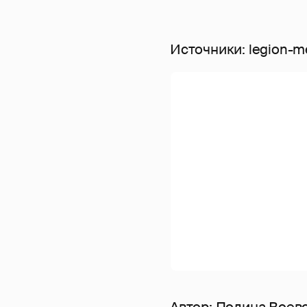
Источники: legion-me
Автор:
Полина Воев