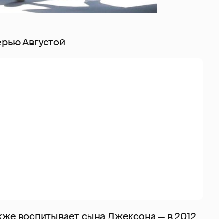
ерью Августой
акже воспитывает сына Джексона — в 2012