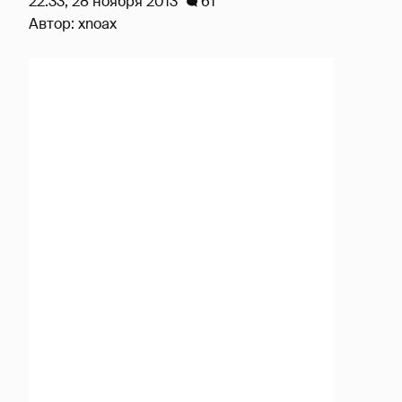
22:33, 28 ноября 2013
61
Автор:
xnoax