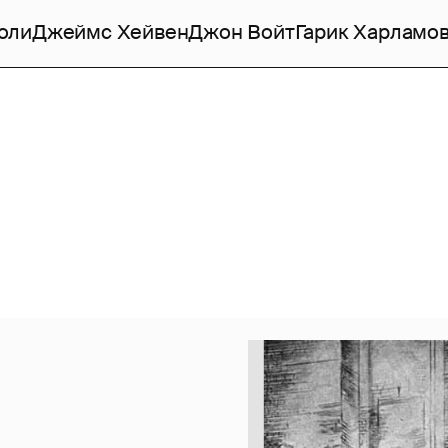
оли
Джеймс Хейвен
Джон Войт
Гарик Харламо