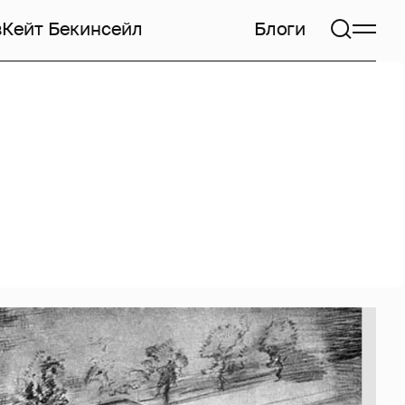
в
Кейт Бекинсейл
Блоги