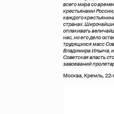
всего мира со време
крестьянами России,
каждого крестьянина 
странах. Широчайшие
оплакивать величайш
нас, но его дело о
трудящихся масс Со
Владимира Ильича, и
Советская власть сто
завоеваний пролета
Москва, Кремль, 22-