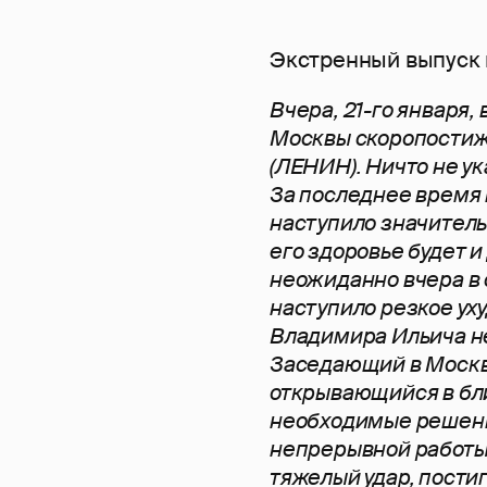
Экстренный выпуск г
Вчера, 21-го января, 
Москвы скоропости
(ЛЕНИН). Ничто не у
За последнее время 
наступило значитель
его здоровье будет 
неожиданно вчера в
наступило резкое ух
Владимира Ильича не
Заседающий в Москв
открывающийся в бл
необходимые решени
непрерывной работы
тяжелый удар, пости