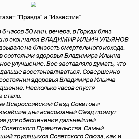
азет "Правда" и "Известия"
в 6 часов 50 мин. вечера, в Горках близ
жно скончался ВЛАДИМИР ИЛЬИЧ УЛЬЯНОВ
казывало на близость смертельного исхода.
в состоянии здоровья Владимира Ильича
ное улучшение. Все заставляло думать, что
и дальше восстанавливаться. Совершенно
 состоянии здоровья Владимира Ильича
удшение. Несколько часов спустя
 стало.
е Всероссийский С'езд Советов и
ижайшие дни всесоюзный С'езд примут
я для обеспечения дальнейшей
 Советского Правительства. Самый
гший трудящихся Советского Союза, как и