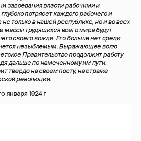
ни завоевания власти рабочими и
 глубоко потрясет каждого рабочего и
не только в нашей республике, но и во всех
 массы трудящихся всего мира будут
его своего вождя. Его больше нет среди
станется незыблемым. Выражающее волю
ветское Правительство продолжит работу
дя дальше по намеченному им пути.
ит твердо на своем посту, на страже
рской революции.
го января 1924 г