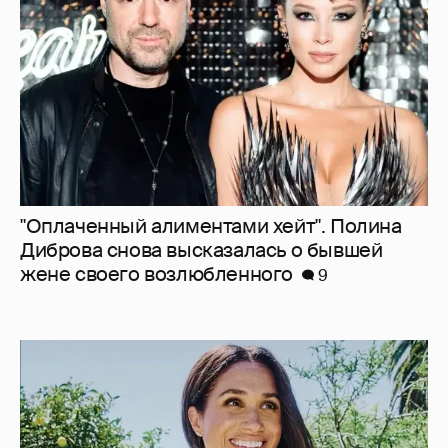
Диброва снова высказалась о бывшей
жене своего возлюбленного
9
"Она постоянно говорила о дворце". Марта
Стюарт рассказала, как Меган Маркл
хвасталась встречей с королём Карлом III