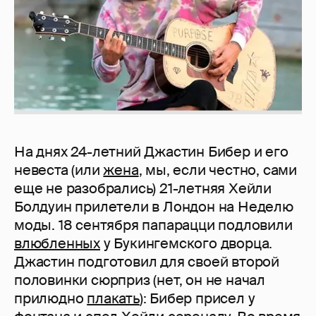
На днях 24-летний Джастин Бибер и его
невеста (или
жена
, мы, если честно, сами
еще не разобрались) 21-летняя Хейли
Болдуин прилетели в Лондон на Неделю
моды. 18 сентября папарацци подловили
влюбленных
у Букингемского дворца.
Джастин подготовил для своей второй
половинки сюрприз (нет, он не начал
прилюдно
плакать
): Бибер присел у