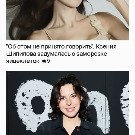
В сети высмеяли Наталию Архангельскую
из "Антиглянца" за рецензию на роман
Юрия Олеши
6