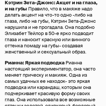
Кэтрин Зета-Джонс: Акцет и на глаза,
и на губы
Правило, что в макяже надо
делать акцент на что-то одно -либо на
глаза, либо на губы, Кэтрин Зета-Джонс
нарушила и не прогадала. Она подобно
Элизабет Тейлор в 50-е ярко подводит
глаза и наносит красную или винного
оттенка помаду на губы- создавая
женственный и сексуальный образ.
Рианна: Яркая подводка
Рианна
настоящий экспериментатор, она часто
меняет прическу и макияж. Одна из
самых удачных ее находок- это яркая
подводка или карандаш, которым она
подчеркивает красивую форму своих
глаз. Она использовала все возможные
оттенки золотой, оливковый, бордовый,