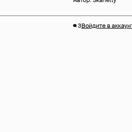
Автор:
Skarletty
3
Войдите в аккаун