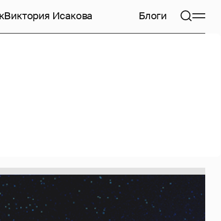
к
Виктория Исакова
Блоги