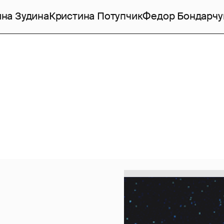
на Зудина
Кристина Потупчик
Федор Бондарчу