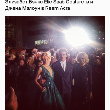
Элизабет Бэнкс Elie Saab Сouture в и
Джена Мэлоун в Reem Acra