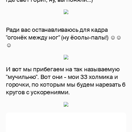
Ради вас останавливаюсь для кадра
"огонёк между ног" (ну ёоолы-палы!) ☺☺
☺
И вот мы прибегаем на так называемую
"мучильню". Вот они - мои 33 холмика и
горочки, по которым мы будем нарезать 6
кругов с ускорениями.
*Ах, не снимайте меня, я потная и грязная
и ещё у меня все волосы ко лбу