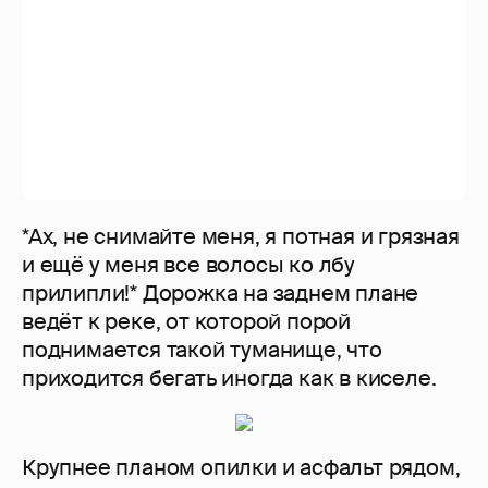
прилипли!* Дорожка на заднем плане
ведёт к реке, от которой порой
поднимается такой туманище, что
приходится бегать иногда как в киселе.
Крупнее планом опилки и асфальт рядом,
если кто не верит. Не знаю, в России
делают где-нибудь опилковые дорожки
для бегунов? У нас в трёх частях города
есть, обновляют раз в полгода. Очень
бережное к суставам покрытие, бежится
легко, пружинит.
А теперь хватит опилок - пора на горки.