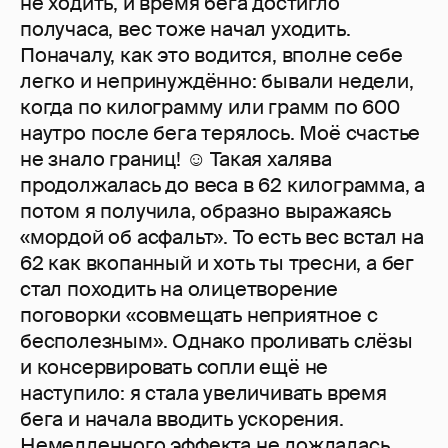
не ходить, и время бега достигло
получаса, вес тоже начал уходить.
Поначалу, как это водится, вполне себе
легко и непринуждённо: бывали недели,
когда по килограмму или грамм по 600
наутро после бега терялось. Моё счастье
не знало границ! ☺ Такая халява
продолжалась до веса в 62 килограмма, а
потом я получила, образно выражаясь
«мордой об асфальт». То есть вес встал на
62 как вкопанный и хоть ты тресни, а бег
стал походить на олицетворение
поговорки «совмещать неприятное с
бесполезным». Однако проливать слёзы
и консервировать сопли ещё не
наступило: я стала увеличивать время
бега и начала вводить ускорения.
Немедленного эффекта не дождалась.