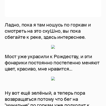
Вот мы и снова в городе и даже тут есть
небольшие подъёмы и спуски.
...И снова наш путь ведёт мимо Домского
собора...
Хаха! Последние две фотки не
помещаются в пост! Так что усё! ☺ А кто
смотрел и читал - молодец! ☺ Бегайте и
будьте здоровы и счастливы!
Aenye