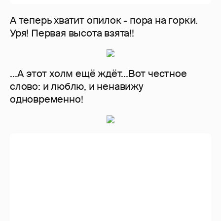
Ну вот ещё зелёный, а теперь пора
возвращаться потому что бег на
"мучильне" по горкам уже подходит к
концу.
Обратно бежим по грунту по такой вот
тополиной аллее. Летом она образует
сплошной зелёный коридор, очень
красивый. Ну а сейчас самое унылое
время года: ни жёлто-красного
октябрьского многоцветья, ни искристой
белизны снега, а так....гноябрь, одним
словом. (