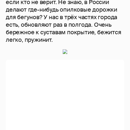
Уря! Первая высота взята!!
...А этот холм ещё ждёт...Вот честное
слово: и люблю, и ненавижу
одновременно!
Ладно, пока я там ношусь по горкам и
смотреть на это скуШно, вы пока
сбегайте к реке, здесь интереснее.
Мост уже украсили к Рождеству, и эти
фонарики постоянно постепенно меняют
цвет, красиво, мне нравится...