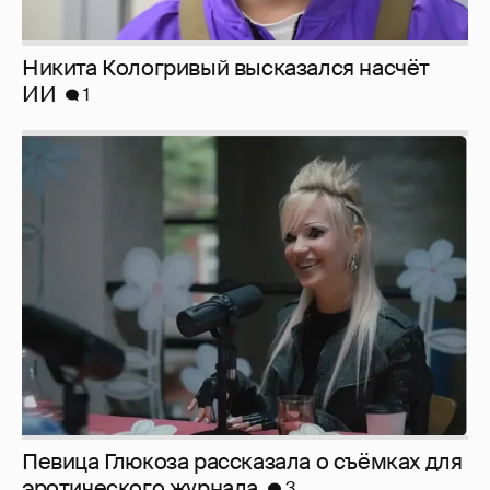
Никита Кологривый высказался насчёт
ИИ
1
Певица Глюкоза рассказала о съёмках для
эротического журнала
3