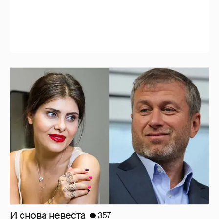
И снова невеста
357