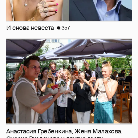
Анастасия Гребенкина, Женя Малахова,
Оксана Русланова и другие гости
фестиваля «Баланс вкуса и ритма»:
рассматриваем летние образы