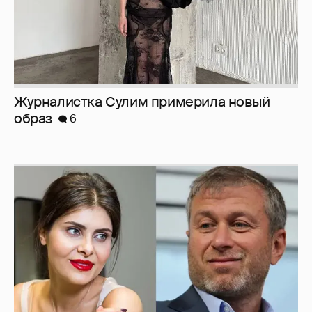
И снова невеста
357