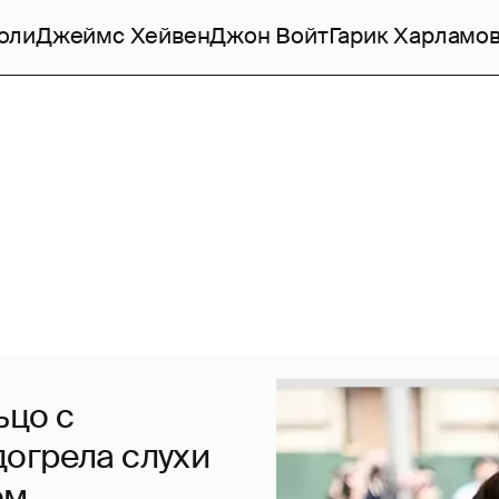
оли
Джеймс Хейвен
Джон Войт
Гарик Харламо
ьцо с
огрела слухи
ом