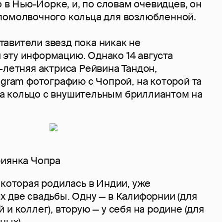
o в Нью-Йорке, и, по словам очевидцев, он
помолвочного кольца для возлюбленной.
авители звезд пока никак не
эту информацию. Однако 14 августа
-летняя актриса Рейвина Тандон,
agram фотографию с Чопрой, на которой та
 кольцо с внушительным бриллиантом на
риянка Чопра
 которая родилась в Индии, уже
 две свадьбы. Одну — в Калифорнии (для
 и коллег), вторую — у себя на родине (для
ных).