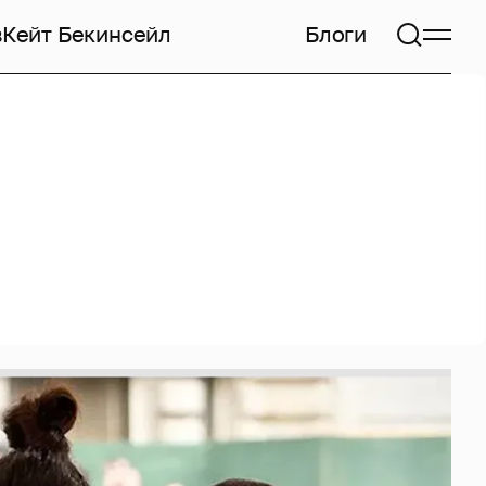
в
Кейт Бекинсейл
Блоги