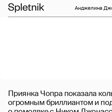
Анджелина Дж
Приянка Чопра показала кол
огромным бриллиантом и под
о помолвке с Ником Джонас