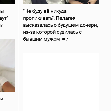
ны
"Не буду её никуда
аут*
пропихивать". Пелагея
высказалась о будущем дочери,
17
из-за которой судилась с
бывшим мужем
7
и: