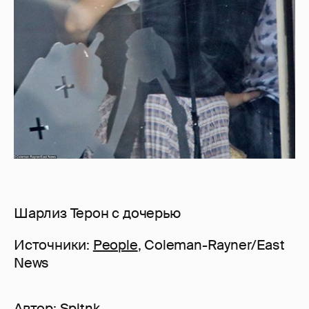
Шарлиз Терон с дочерью
Источники:
People
, Coleman-Rayner/East
News
Автор:
Spltnk