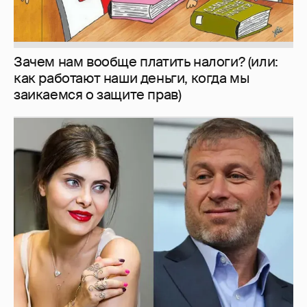
И снова невеста
357