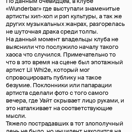
По данным очевидцев, в клубе
«Wunderbar» где выступали знаменитые
артисты хип-хоп и рэп культуры, а так же
других музыкальных жанрах, разгорелась
не шуточная драка среди толпы.
На данный момент владельцы клуба не
выяснили что послужило началу такого
хаоса что случился. Примечательно то
что в это время на сцене был эпотажный
артист Lil Whi2e, который мог
спровоцировать публику на такое
безумие. Поклонники или папарации
артиста сделали фото с того самого
вечера, где Уайт скрывает лицо руками, и
это наталкивает на соответствующие
мысли.
Тяжело пострадавших в тот злополучный
день не было, но инцидент находится на