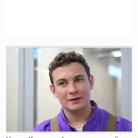
Никита Кологривый высказался насчёт
ИИ
1