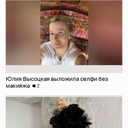
Юлия Высоцкая выложила селфи без
макияжа
2
Журналистка Сулим примерила новый
образ
6