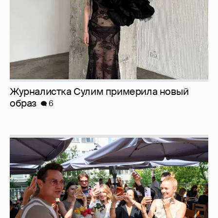
Анастасия Гребенкина, Женя Малахова,
Оксана Русланова и другие гости
фестиваля «Баланс вкуса и ритма»:
рассматриваем летние образы