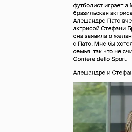
футболист играет а
бразильская актрис
Алешандре Пато вче
актрисой Стефани Б
она заявила о желан
с Пато. Мне бы хоте
семья, так что не с
Corriere dello Sport.
Алешандре и Стефан