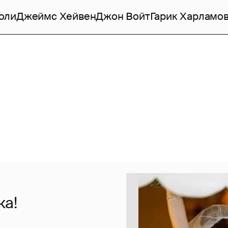
оли
Джеймс Хейвен
Джон Войт
Гарик Харламо
ка!