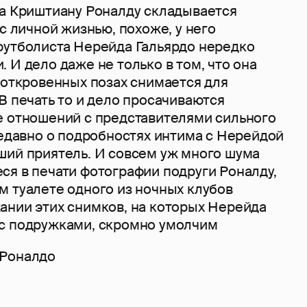
ра Криштиану Роналду складывается
 с личной жизнью, похоже, у него
футболиста Нерейда Гальярдо нередко
 И дело даже не только в том, что она
 откровенных позах снимается для
В печать то и дело просачиваются
е отношений с представителями сильного
недавно о подробностях интима с Нерейдой
ший приятель. И совсем уж много шума
ся в печати фотографии подруги Роналду,
м туалете одного из ночных клубов
ании этих снимков, на которых Нерейда
с подружками, скромно умолчим
 Роналдо