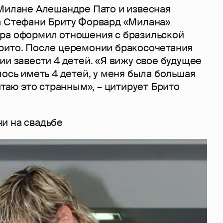
 Милане Алешандре Пато и извесная
а Стефани Бриту Форвард «Милана»
ра оформил отношения с бразильской
рито. После церемонии бракосочетания
ии завести 4 детей. «Я вижу свое будущее
лось иметь 4 детей, у меня была большая
читаю это странным», – цитирует Брито
и на свадьбе