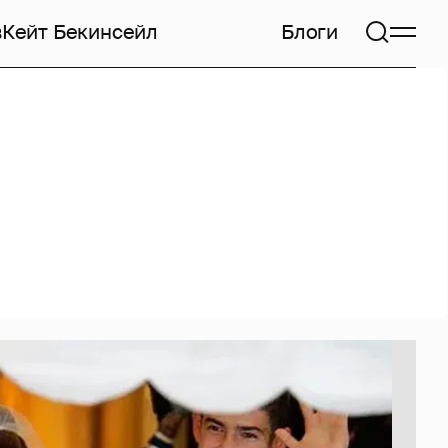
в
Кейт Бекинсейл
Блоги