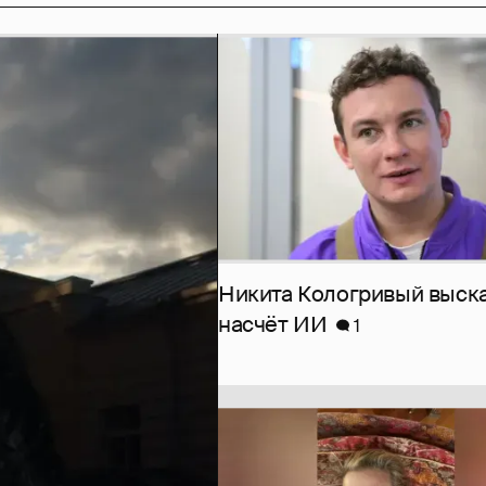
Никита Кологривый выск
насчёт ИИ
1