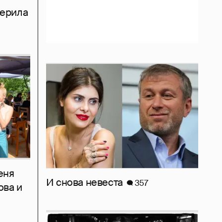
мерила
еня
И снова невеста
357
ова и