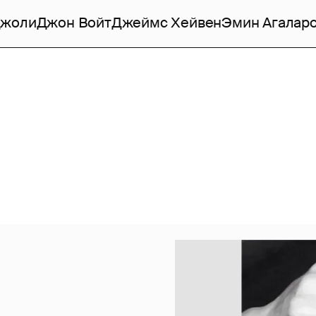
Джоли
Джон Войт
Джеймс Хейвен
Эмин Агалар