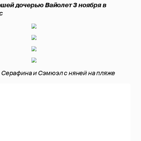
ршей дочерью Вайолет 3 ноября в
с
 Серафина и Сэмюэл с няней на пляже