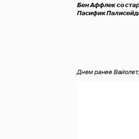
Бен Аффлек со ста
Пасифик Палисейд
Днем ранее Вайолет,