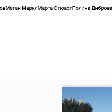
ов
Меган Маркл
Марта Стюарт
Полина Дибров