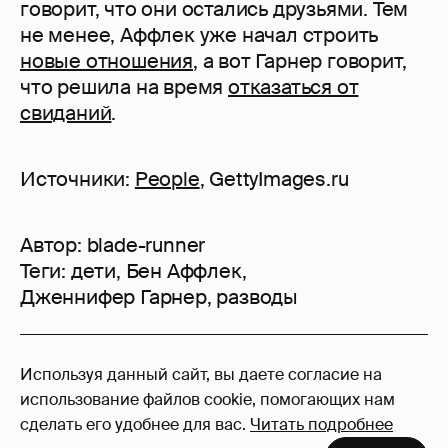
говорит, что они остались друзьями. Тем
не менее, Аффлек уже начал строить
новые отношения
, а вот Гарнер говорит,
что решила на время
отказаться от
свиданий
.
Источники:
People
, GettyImages.ru
Автор:
blade-runner
Теги:
дети
,
Бен Аффлек
,
Дженнифер Гарнер
,
разводы
44
Используя данный сайт, вы даете согласие на
Войдите в аккаунт
, чтобы читать и
использование файлов cookie, помогающих нам
оставлять комментарии
сделать его удобнее для вас.
Читать подробнее