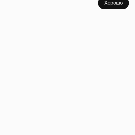
Хорошо
53-летний брат Анджелины Джоли
совершил каминг-аут* после развода с
женой
66