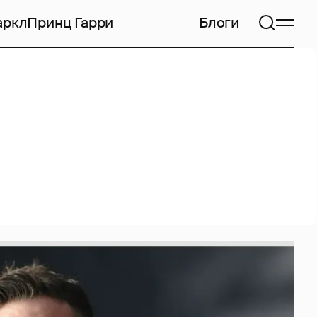
аркл
Принц Гарри
Блоги