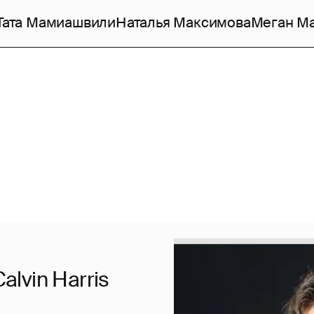
Тата Мамиашвили
Наталья Максимова
Меган М
alvin Harris