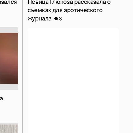
азался
Певица Глюкоза рассказала о
съёмках для эротического
журнала
3
а