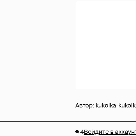
Автор:
kukolka-kukol
4
Войдите в аккаун