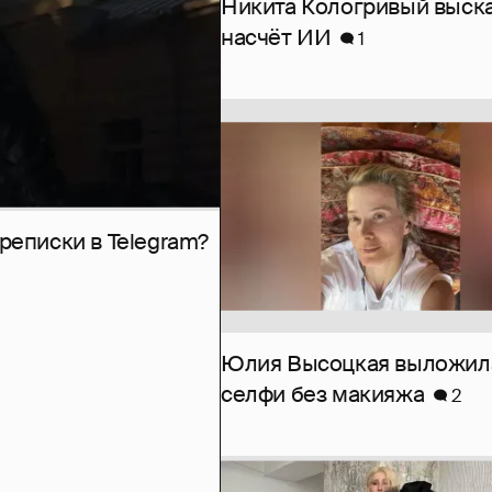
Никита Кологривый выск
насчёт ИИ
1
рeписки в Telegram?
Юлия Высоцкая выложил
селфи без макияжа
2