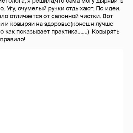
етолога, я решила,что сама могу дырявить
о. Угу, очумелый ручки отдыхают. По идеи,
ло отличается от салонной чистки. Вот
иди и ковыряй на здоровье(конешн лучше
о как показывает практика.......) Ковырять
 правило!