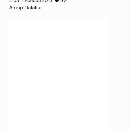
21:57, 1 ноября 2013
172
Автор:
ftatatita