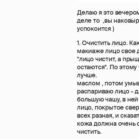
Делаю я это вечером
деле то ,вы наковыря
успокоится )
1. Очистить лицо. К
макиаже лицо свое д
*лицо чистит, а пры
остаются*. По этому
лучше. Я с
маслом , потом умы
распариваю лицо - д
большую чашу, в ней
лицо, покрытое свер
всех разная, и сказа
кожа должна очень с
чистить.