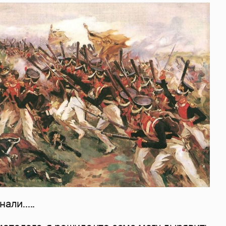
али.....