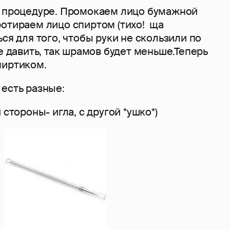
к процедуре. Промокаем лицо бумажной
ротираем лицо спиртом (тихо! ща
ься для того, чтобы руки не скользили по
те давить, так шрамов будет меньше.Теперь
пиртиком.
есть разные:
 стороны- игла, с другой *ушко*)