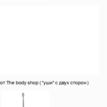
т The body shop ( *уши* с двух сторон )