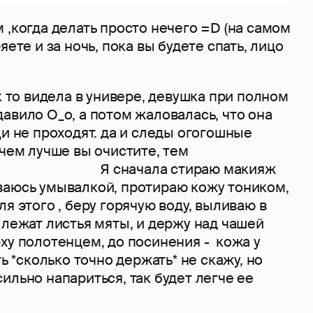
 ,когда делать просто нечего =D (на самом
ете и за ночь, пока вы будете спать, лицо
ак то видела в универе, девушка при полном
авило О_о, а потом жаловалась, что она
щи не проходят. да и следы огогошные
 чем лучше вы очистите, тем
начала стираю макияж
ваюсь умывалкой, протираю кожу тоником,
ля этого , беру горячую воду, выливаю в
 лежат листья мяты, и держу над чашей
ху полотенцем, до посинения - кожа у
ть *сколько точно держать* не скажу, но
ильно напариться, так будет легче ее