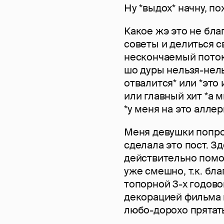
Ну *выдох* начну, пожал
Какое жэ это не бла
советы и делиться с
нескончаемый поток 
шо дуры нельзя-нель
отвалится* или *это 
или главный хит *а 
*у меня на это аллер
Меня девушки попрос
сделала это пост. Зд
действительно помог
уже смешно, т.к. бл
топорной 3-х годово
декорацией фильма п
любо-дорохо прятать