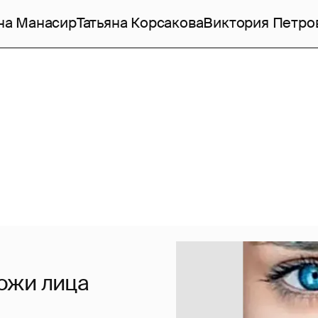
на Манасир
Татьяна Корсакова
Виктория Петро
ожи лица