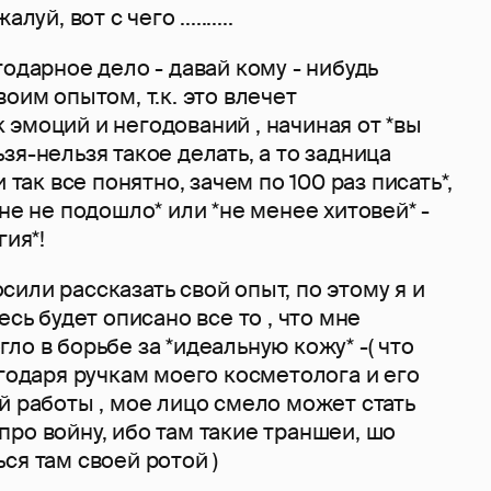
уй, вот с чего ..........
годарное дело - давай кому - нибудь
воим опытом, т.к. это влечет
эмоций и негодований , начиная от *вы
зя-нельзя такое делать, а то задница
и так все понятно, зачем по 100 раз писать*,
мне не подошло* или *не менее хитовей* -
гия*!
или рассказать свой опыт, по этому я и
есь будет описано все то , что мне
ло в борьбе за *идеальную кожу* -( что
агодаря ручкам моего косметолога и его
й работы , мое лицо смело может стать
ро войну, ибо там такие траншеи, шо
ся там своей ротой )