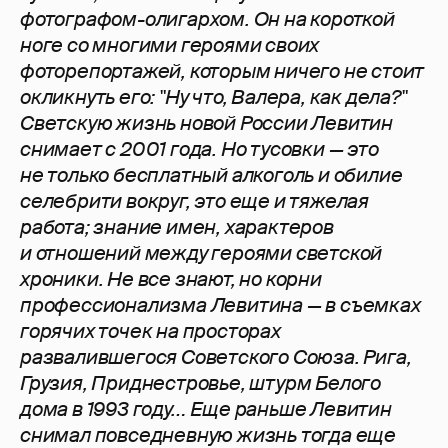
фотографом-олигархом. Он на короткой
ноге со многими героями своих
фоторепортажей, которым ничего не стоит
окликнуть его: "Ну что, Валера, как дела?"
Светскую жизнь новой России Левитин
снимает с 2001 года. Но тусовки — это
не только бесплатный алкоголь и обилие
селебрити вокруг, это еще и тяжелая
работа; знание имен, характеров
и отношений между героями светской
хроники. Не все знают, но корни
профессионализма Левитина — в съемках
горячих точек на просторах
развалившегося Советского Союза. Рига,
Грузия, Приднестровье, штурм Белого
дома в 1993 году… Еще раньше Левитин
снимал повседневную жизнь тогда еще