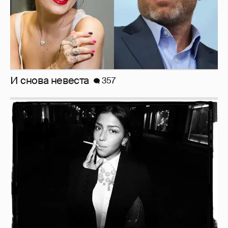
Рублёвские дочки
187