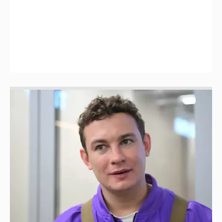
Никита Кологривый высказался насчёт
ИИ
1