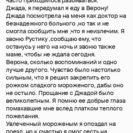
часто приходилось разбиваться.
Джада, я передумал я еду в Верону!
Джада посмотрела на меня как доктор на
безнадежного больного ,но так и не
смогла сообщить мне ,что я неизлечим. Я
звоню Рустику ,сообщаю ему, что
останусь у него на ночь и звоню также
маме, чтобы не ждала сегодня.
Верона, сколько воспоминаний и одно
лучше другого. Чувство было настолько
сильным, что я решил закрепить его
рожком сладкого мороженого, дабы оно
не остыло. Прощание с Джадой было
великолепным. Я помню ее добрые глаза
помахавшие мне вслед платком теплого
пожелания.
Увлеченный мороженым я опоздал на
поезд, но к счастью я смог сесть на