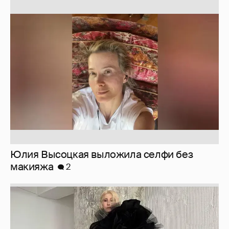
Юлия Высоцкая выложила селфи без
макияжа
2
Журналистка Сулим примерила новый
образ
6