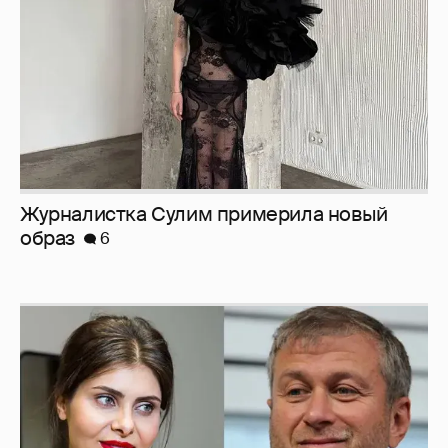
И снова невеста
357