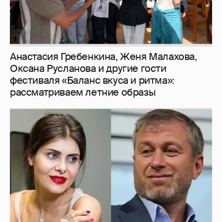
И снова невеста
357