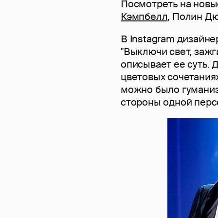
Посмотреть на новы
Кэмпбелл
, Полин Дю
В Instagram дизайн
"Выключи свет, зажги
описывает ее суть. 
цветовых сочетаниях
можно было гуманизи
стороны одной перс