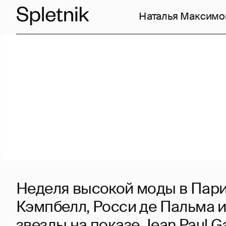
Наталья Максимо
Неделя высокой моды в Пар
Кэмпбелл, Росси де Пальма и
звезды на показе Jean Paul Ga