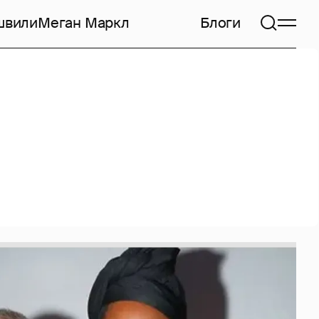
швили
Меган Маркл
Блоги