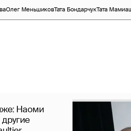
ва
Олег Меньшиков
Тата Бондарчук
Тата Мамиа
иже: Наоми
 другие
ultier