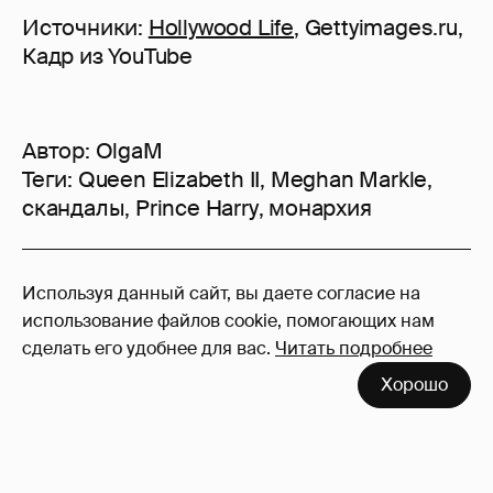
Источники:
Hollywood Life
, Gettyimages.ru,
Кадр из YouTube
Автор:
OlgaM
Теги:
Queen Elizabeth II
,
Meghan Markle
,
скандалы
,
Prince Harry
,
монархия
90
Используя данный сайт, вы даете согласие на
Войдите в аккаунт
, чтобы читать и
использование файлов cookie, помогающих нам
оставлять комментарии
сделать его удобнее для вас.
Читать подробнее
Хорошо