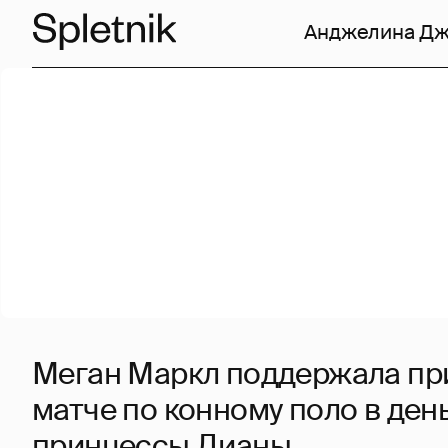
Анджелина Д
Меган Маркл поддержала при
матче по конному поло в ден
принцессы Дианы