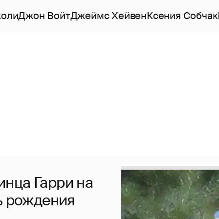
жоли
Джон Войт
Джеймс Хейвен
Ксения Собчак
нца Гарри на
ь рождения