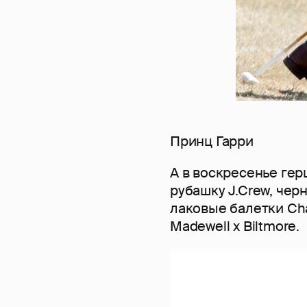
Принц Гарри
А в воскресенье гер
рубашку J.Crew, чер
лаковые балетки Cha
Madewell x Biltmore.