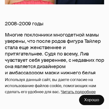
2008-2009 годы
Многие поклонники многодетной мамы
уверены, что после родов фигура Тайлер
стала еще женственнее и
притягательнее. Судя по всему, Лив
чувствует себя увереннее, с недавних пор
она является дизайнером
и амбассадором марки нижнего белья
Triumph. Лицом (и телом) коллекции стала
Используя данный сайт, вы даете согласие на
сама Тайлер.
использование файлов cookie, помогающих нам
сделать его удобнее для вас.
Читать подробнее
После долгого перерыва вернулась
Хорошо
актриса и на большие экраны — 21 июня в