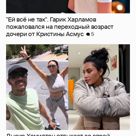
Льюис Хэмилтон отдыхает со своей
возлюбленной Ким Кардашьян
5