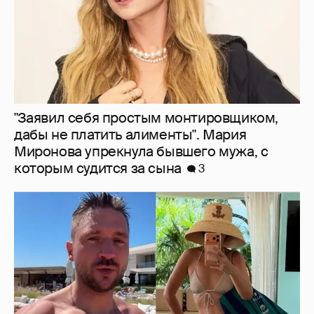
От Шанхая до Мальдив: как отдыхают
Сергей Лазарев с детьми, Ксения Собчак
и Наиля Аскер-заде
4