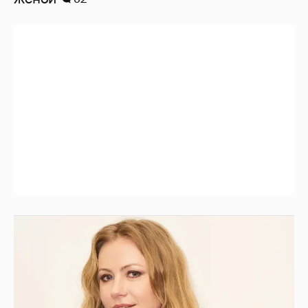
"Заявил себя простым монтировщиком,
дабы не платить алименты". Мария
Миронова упрекнула бывшего мужа, с
которым судится за сына
3