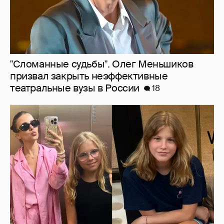
Внучки Светланы и Фёдора Бондарчук
отдыхают в Испании с матерью и братьями
8