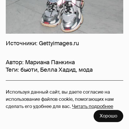
Источники: Gettyimages.ru
Автор:
Мариана Панкина
Теги:
бьюти
,
Белла Хадид
,
мода
23
Используя данный сайт, вы даете согласие на
Войдите в аккаунт
, чтобы читать и
использование файлов cookie, помогающих нам
оставлять комментарии
сделать его удобнее для вас.
Читать подробнее
Хорошо