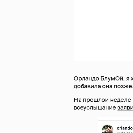
Орландо БлумОй, я х
добавила она позже
На прошлой неделе в
всеуслышание
заяв