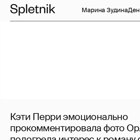
Марина Зудина
Ден
Кэти Перри эмоционально
прокомментировала фото Ор
подогрела интерес к роману 