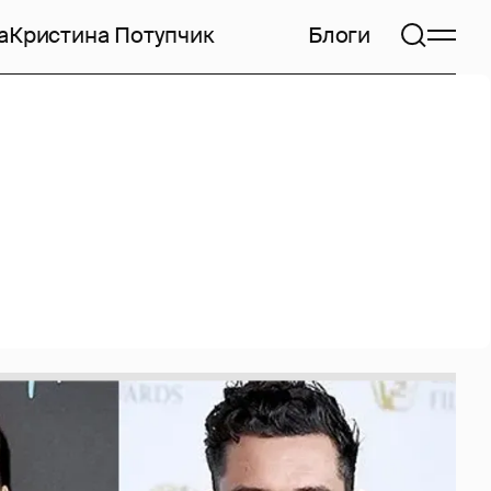
а
Кристина Потупчик
Блоги