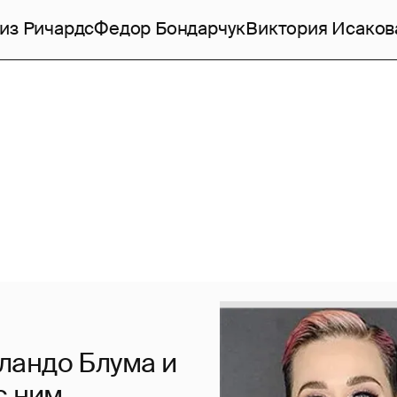
из Ричардс
Федор Бондарчук
Виктория Исаков
ландо Блума и
с ним