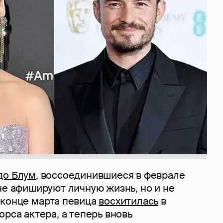
до Блум
, воссоединившиеся в феврале
не афишируют личную жизнь, но и не
В конце марта певица
восхитилась
в
орса актера, а теперь вновь