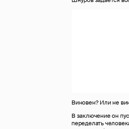
Виновен? Или не ви
В заключение он пус
переделать человека