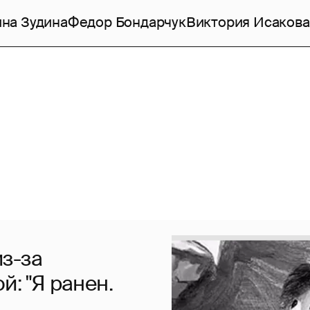
на Зудина
Федор Бондарчук
Виктория Исакова
з-за
й: "Я ранен.