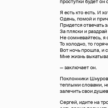
проступки будет он 
Я есть кто есть. И хо
Одень, помой и при
Придется отвечать з
За пляски и раздрай
Не сомневайтесь, я 
То холодно, то горяч
Вот ночь прошла, и с
Мне жизнь выкатыва
— заключает он.
Поклонники Шнурова
теплыми словами, но
залечить свои душе
Сергей, идите на тр