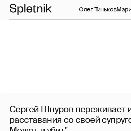
Олег Тиньков
Мари
Сергей Шнуров переживает и
расставания со своей супруго
Может, и убит"