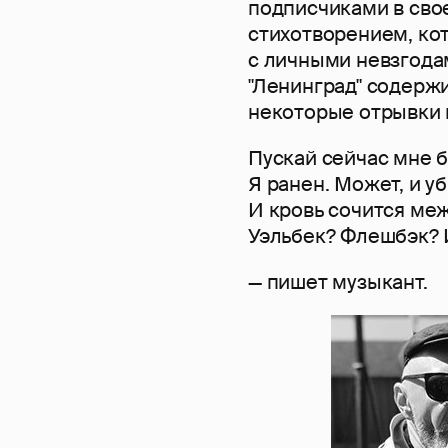
подписчиками в сво
стихотворением, кот
с личными невзгодам
"Ленинград" содерж
некоторые отрывки и
Пускай сейчас мне б
Я ранен. Может, и уб
И кровь сочится меж
Уэльбек? Флешбэк? 
— пишет музыкант.