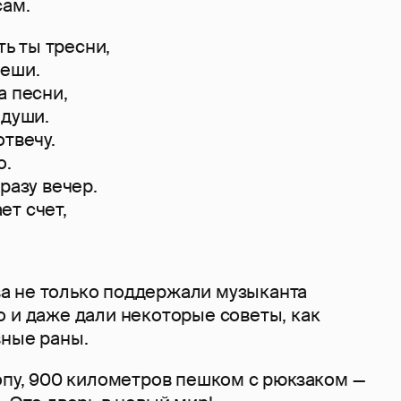
сам.
ть ты тресни,
чеши.
а песни,
 души.
отвечу.
о.
разу вечер.
ет счет,
 не только поддержали музыканта
 и даже дали некоторые советы, как
вные раны.
опу, 900 километров пешком с рюкзаком —