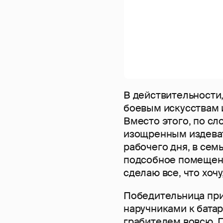
В действительности
боевым искусствам и
Вместо этого, по сл
изощренным издеват
рабочего дня, в сем
подсобное помещени
сделаю все, что хоч
Победительница пр
наручниками к батар
грабителем вовсю. 