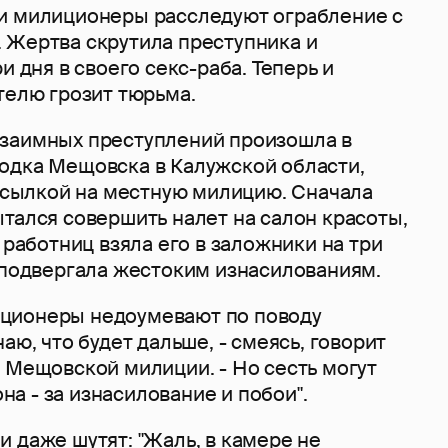
и милиционеры расследуют ограбление с
 Жертва скрутила преступника и
и дня в своего секс-раба. Теперь и
телю грозит тюрьма.
заимных преступлений произошла в
одка Мещовска в Калужской области,
 ссылкой на местную милицию. Сначала
тался совершить налет на салон красоты,
з работниц взяла его в заложники на три
я подвергала жестоким изнасилованиям.
ционеры недоумевают по поводу
аю, что будет дальше, - смеясь, говорит
 Мещовской милиции. - Но сесть могут
 она - за изнасилование и побои".
 даже шутят: "Жаль, в камере не