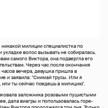
, никакой милиции специалистка по
 укладке волос вызывать не собиралась.
овам самого Виктора, она подвергла его
ельствам. Через час после окончания
ь часов вечера, девушка пришла в
е и заявила: "Снимай трусы. Или я
у, или ты сейчас поедешь в милицию".
иковала заложника розовыми пушистыми
ее, дала виагры и попользовалась горе-
Плен Виктора продолжался три дня. Только