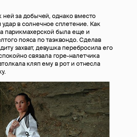
 ней за добычей, однако вместо
 удар в солнечное сплетение. Как
ца парикмахерской была еще и
лтого пояса по таэквондо. Сделав
иту захват, девушка перебросила его
 спокойно связала горе-налетчика
атолкала кляп ему в рот и отнесла
у.