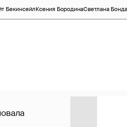
йт Бекинсейл
Ксения Бородина
Светлана Бонд
ловала