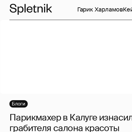
Гарик Харламов
Ке
Блоги
Парикмахер в Калуге изнаси
грабителя салона красоты