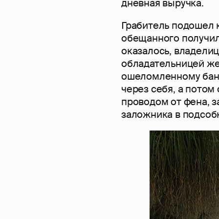
дневная выручка.
Грабитель подошел к
обещанного получил
оказалось, владели
обладательницей же
ошеломленному банд
через себя, а потом
проводом от фена, з
заложника в подсобк