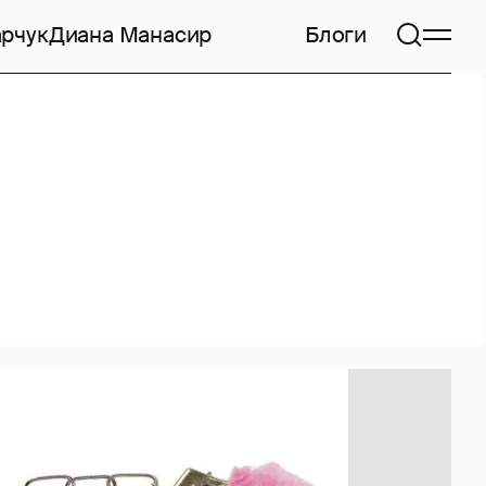
арчук
Диана Манасир
Блоги