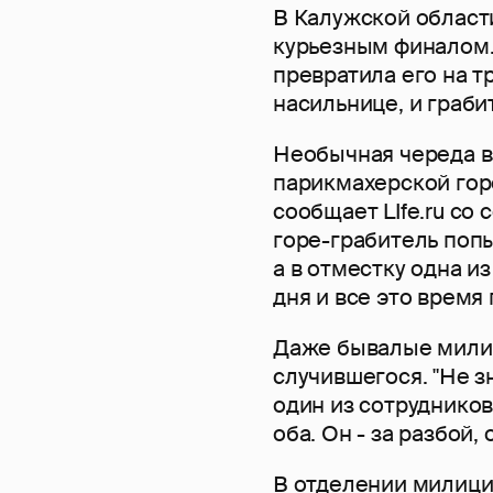
В Калужской област
курьезным финалом.
превратила его на тр
насильнице, и граби
Необычная череда в
парикмахерской гор
сообщает LIfe.ru со
горе-грабитель попы
а в отместку одна и
дня и все это врем
Даже бывалые мили
случившегося. "Не зн
один из сотрудников
оба. Он - за разбой,
В отделении милиции