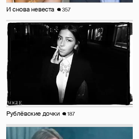
И снова невеста
357
Рублёвские дочки
187