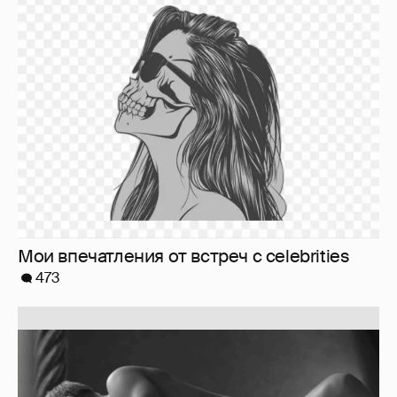
Softporn
89