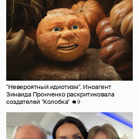
"Невероятный идиотизм". Иноагент
Зинаида Пронченко раскритиковала
создателей "Колобка"
9
Алсу показала редкое фото с родителями
4