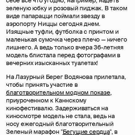
себе все что угодно, например, надеть
зеленую юбку и розовый пиджак. В таком
виде папарацци поймали звезду в
аэропорту Ниццы сегодня днем.
Изящные туфли, футболка с принтом и
маленькая сумочка через плечо — ничего
лишнего. А ведь только вчера 36-летняя
модель блистала перед фотографами в
вечерних изысканных туалетах!
На Лазурный Берег Водянова прилетала,
чтобы принять участие в
благотворительном модном показе
,
приуроченном к Каннскому
кинофестивалю. Задерживаться на
киносмотре модель не стала, ведь на
носу ежегодный благотворительный
Зеленый марафон "
Бегущие сердца
", в