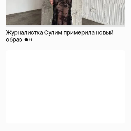
Анастасия Гребенкина, Женя Малахова,
Оксана Русланова и другие гости
фестиваля «Баланс вкуса и ритма»:
рассматриваем летние образы