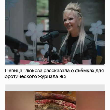
Певица Глюкоза рассказала о съёмках для
эротического журнала
3
Юлия Высоцкая выложила селфи без
макияжа
2