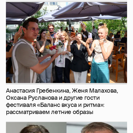
И снова невеста
357