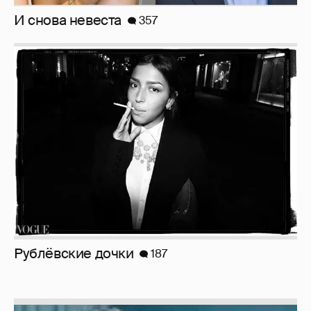
И снова невеста
357
Рублёвские дочки
187