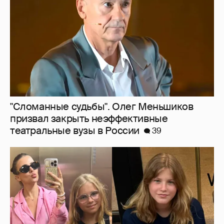
театральные вузы в России
39
Внучки Светланы и Фёдора Бондарчук
отдыхают в Испании с матерью и братьями
32