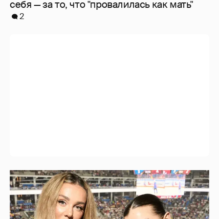
себя — за то, что "провалилась как мать"
2
"Делать ли тест ДНК?". Анна Седокова
ответила на слухи о том, что не является