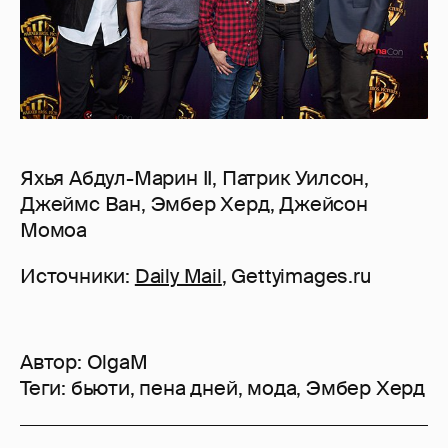
Яхья Абдул-Марин II, Патрик Уилсон,
Джеймс Ван, Эмбер Херд, Джейсон
Момоа
Источники:
Daily Mail
, Gettyimages.ru
Автор:
OlgaM
Теги:
бьюти
,
пена дней
,
мода
,
Эмбер Херд