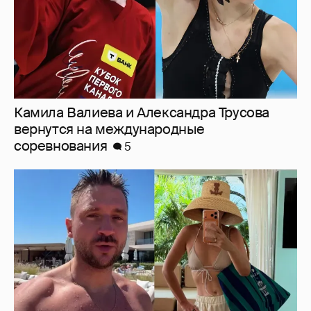
От Шанхая до Мальдив: как отдыхают
Сергей Лазарев с детьми, Ксения Собчак
и Наиля Аскер-заде
9