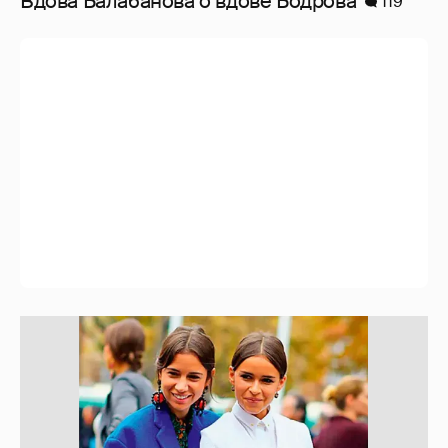
Вдова Балабанова о вдове Бодрова
119
10 лет спустя. Как сложилась жизнь
героинь Сплетника?
228