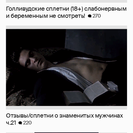
I'll be yours. Aesthetic pics
110