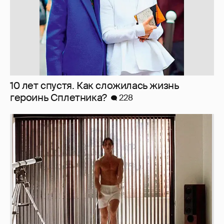
Softporn
204