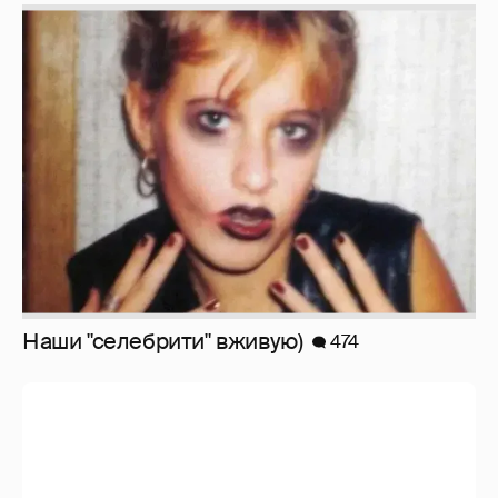
Наши "селебрити" вживую)
474
Голливудские сплетни (18+) слабонервным