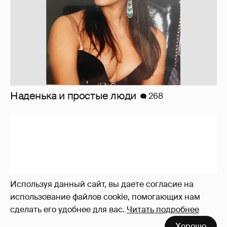
Архивные фото знаменитостИ
34
Используя данный сайт, вы даете согласие на
использование файлов cookie, помогающих нам
Учимся жить после 40: юмор, полезные
сделать его удобнее для вас.
Читать подробнее
советы и рефлексия
1
Хорошо