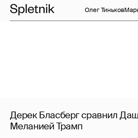
Олег Тиньков
Мар
Дерек Бласберг сравнил Даш
Меланией Трамп