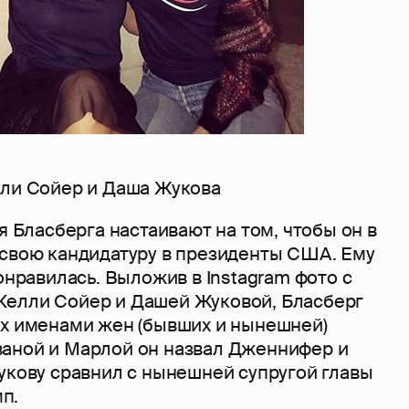
лли Сойер и Даша Жукова
ья Бласберга настаивают на том, чтобы он в
 свою кандидатуру в президенты США. Ему
понравилась. Выложив в Instagram фото с
елли Сойер и Дашей Жуковой, Бласберг
их именами жен (бывших и нынешней)
аной и Марлой он назвал Дженнифер и
укову сравнил с нынешней супругой главы
п.