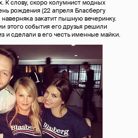
х. К слову, скоро колумнист модных
ень рождения (22 апреля Бласбергу
и наверняка закатит пышную вечеринку.
ии этого события его друзья решили
з и сделали в его честь именные майки.