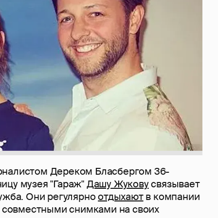
рналистом Дереком Бласбергом 36-
ицу музея "Гараж"
Дашу Жукову
связывает
ружба. Они регулярно
отдыхают
в компании
ся совместными снимками на своих