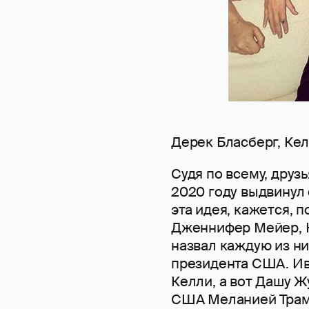
Дерек Бласберг, Ке
Судя по всему, друз
2020 году выдвинул
эта идея, кажется, 
Дженнифер Мейер, К
назвал каждую из н
президента США. Ив
Келли, а вот Дашу Ж
США Меланией Трам