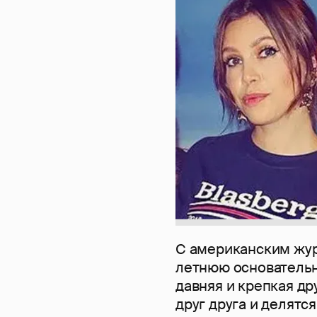
С американским жу
летнюю основательн
давняя и крепкая д
друг друга и делят