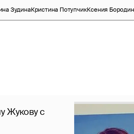
ина Зудина
Кристина Потупчик
Ксения Бороди
у Жукову с