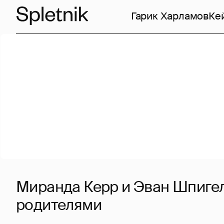
Гарик Харламов
Ке
Миранда Керр и Эван Шпигел
родителями