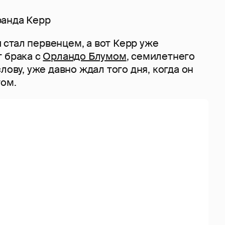
ранда Керр
стал первенцем, а вот Керр уже
т брака с
Орландо Блумом
, семилетнего
лову, уже давно ждал того дня, когда он
том.