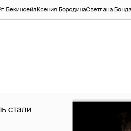
йт Бекинсейл
Ксения Бородина
Светлана Бонд
ь стали