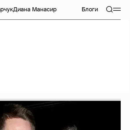
арчук
Диана Манасир
Блоги