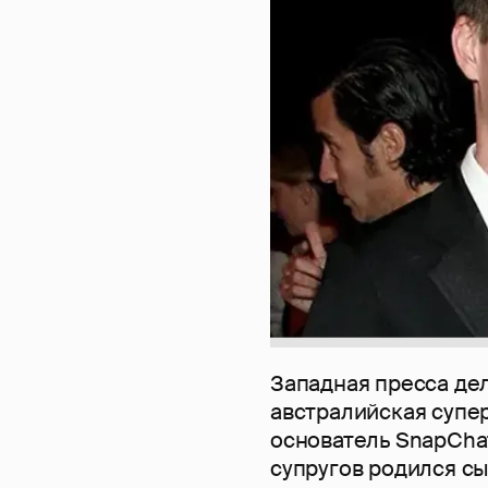
Западная пресса де
австралийская суп
основатель SnapCha
супругов родился сы