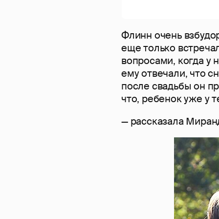
Флинн очень взбудо
еще только встречал
вопросами, когда у 
ему отвечали, что с
после свадьбы он пр
что, ребенок уже у т
— рассказала Миранд