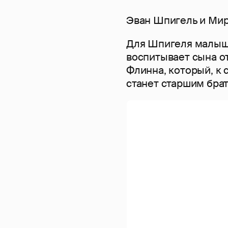
Эван Шпигель и Ми
Для Шпигеля малыш 
воспитывает сына о
Флинна, который, к с
станет старшим бра