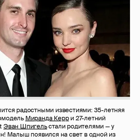
лится радостными известиями: 35-летняя
ермодель
Миранда Керр
и 27-летний
t
Эван Шпигель
стали родителями — у
н! Малыш появился на свет в одной из