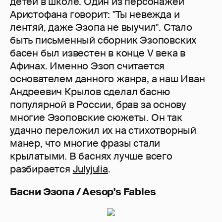
детей в школе. Один из персонажей
Аристофана говорит: "Ты невежда и
лентяй, даже Эзопа не выучил". Стало
быть письменный сборник Эзоповских
басен был известен в конце V века в
Афинах. Именно Эзоп считается
основателем данного жанра, а наш Иван
Андреевич Крылов сделал басню
популярной в России, брав за основу
многие Эзоповские сюжеты. Он так
удачно переложил их на стихотворный
манер, что многие фразы стали
крылатыми. В баснях лучше всего
разбирается
Julyjulia
.
Басни Эзопа / Aesop's Fables