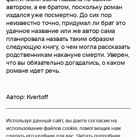
автором, а ее братом, поскольку роман
издался уже посмертно. До сих пор
неизвестно точно, придумал ли брат это
удачное название или же автор сама
планировала назвать таким образом
следующую книгу, о чем могла рассказать
родственникам накануне смерти. Уверен,
что вы обязательно догадались, о каком
романе идет речь.
Автор:
Kvertoff
23
Используя данный сайт, вы даете согласие на
Войдите в аккаунт
, чтобы читать и
использование файлов cookie, помогающих нам
оставлять комментарии
сделать его удобнее для вас.
Читать подробнее