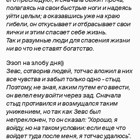
полагаясь на свои быстрые ноги и надеясь
уйти целым; а оказавшись уже на краю
гибели, он откусывает и отбрасывает свои
яички и этим спасает себе жизнь.
Так и разумные люди для спасения жизни
ни во что не ставят богатство
.
Эзоп на злобу дня))
Зевс, сотворив людей, тотчас вложил в них
все чувства и забыл только одно - стыд.
Поэтому, не зная, каким путем его ввести,
он велел ему войти через зад. Сначала
стыд противился и возмущался таким
унижением, но так как Зевс был
непреклонен, то он сказал: "Хорошо, я
войду, но на таком условии: если еще что
войдет туда после меня, я тотчас удалюсь".