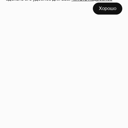
Хорошо
Сколько Собчак заплатит за архив своей
перeписки в Telegram?
3