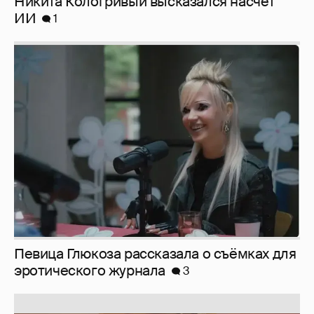
Юлия Высоцкая выложила селфи без
макияжа
2