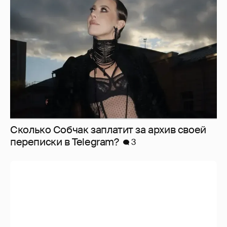
Никита Кологривый высказался насчёт
ИИ
1