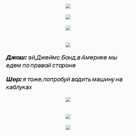
Джош:
эй,Джеймс Бонд,в Америке мы
едем по правой стороне
Шер:
я тоже,попробуй водить машину на
каблуках