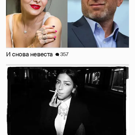
Рублёвские дочки
187
Неужели правда?
143