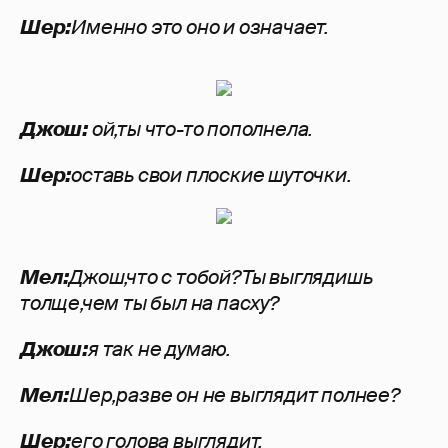
Шер:
Именно это оно и означает.
Джош:
ой,ты что-то пополнела.
Шер:
оставь свои плоские шуточки.
Мел:
Джош,что с тобой?Ты выглядишь
толще,чем ты был на пасху?
Джош:
я так не думаю.
Мел:
Шер,разве он не выглядит полнее?
Шер:
его голова выглядит.