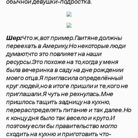
обычной девушки-подростка.
Шер:
Что ж,вот пример.Гаитяне должны
переехать в Америку.Но некоторые люди
думают,что это повлияет на наши
ресурсы.Это похоже на то,когда у меня
была вечеринка в саду на дне рождении
моего отца.Я пригласила определённый
круг людей,но в итоге пришли и те,кого не
приглашали.Я чуть не рехнулась.Мне
пришлось тащить задницу на кухню,
перераспределять питание и так далее.Но
к концу дня было так весело и круто.И
поэтому если бы правительство могло
сходить на кухню и приготовить что-