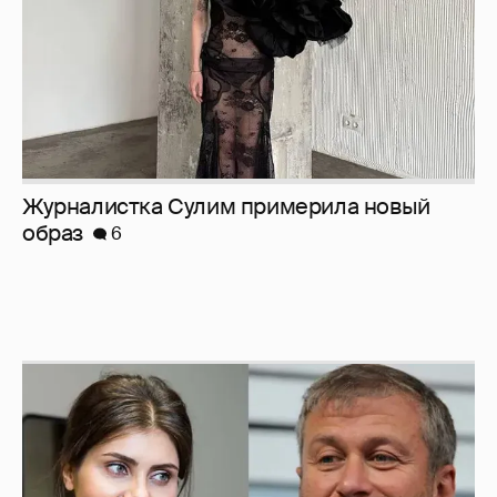
И снова невеста
357