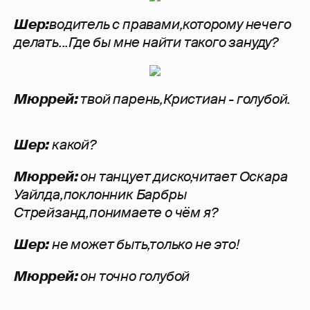
Шер:
водитель с правами,которому нечего
делать...Где бы мне найти такого зануду?
Мюррей:
твой парень,Кристиан - голубой.
Шер:
какой?
Мюррей:
он танцует диско,читает Оскара
Уайлда,поклонник Барбры
Стрейзанд,понимаете о чём я?
Шер:
не может быть,только не это!
Мюррей:
он точно голубой