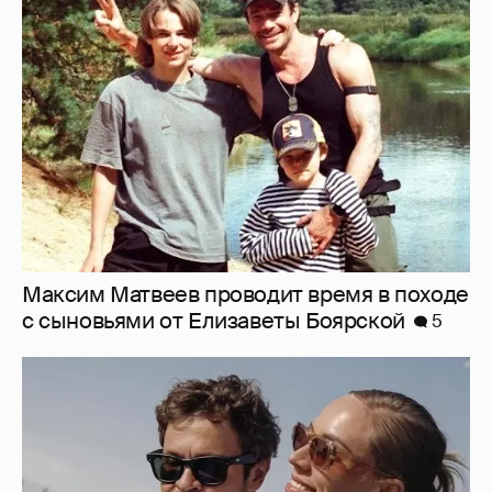
Максим Матвеев проводит время в походе
с сыновьями от Елизаветы Боярской
5
"У многих людей зависть". Павел
Деревянко заявил, что подозревает в
атаках на его бренд людей из близкого