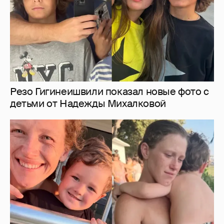
"Не люблю маму. Мама вонючая". Варвара
Шмыкова призналась, что её трёхлетний
сын отдалился от неё
18