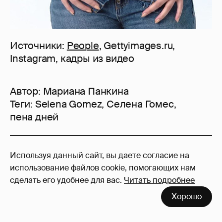
Источники:
People
, Gettyimages.ru,
Instagram, кадры из видео
Автор:
Мариана Панкина
Теги:
Selena Gomez
,
Селена Гомес
,
пена дней
160
Используя данный сайт, вы даете согласие на
Войдите в аккаунт
, чтобы читать и
использование файлов cookie, помогающих нам
оставлять комментарии
сделать его удобнее для вас.
Читать подробнее
Хорошо